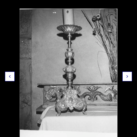
Dénomination
chandelier d'église (2)
Catégorie
orfèvrerie
Époque
18e siècle
Protection
1975/04/10 : inscrit au titre objet
Récolement
Dernier récolement : inconnu
Références
POP (Base Palissy) : PM43001226
Voir plus de détails sur la Plateforme Ouverte du